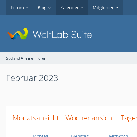
Forum
Blog
Kalender
Mitglieder
Südland Arminen Forum
Februar 2023
Monatsansicht
Wochenansicht
Tage
Montag
Dienstag
Mittwoch