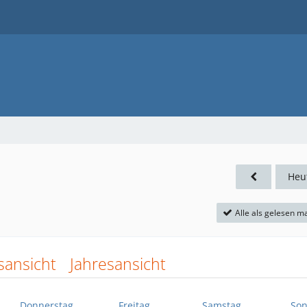
Heu
Alle als gelesen m
sansicht
Jahresansicht
Donnerstag
Freitag
Samstag
Son