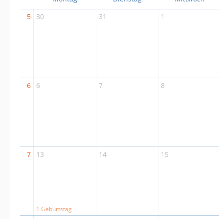
5
30
31
1
6
6
7
8
7
13
14
15
1 Geburtstag