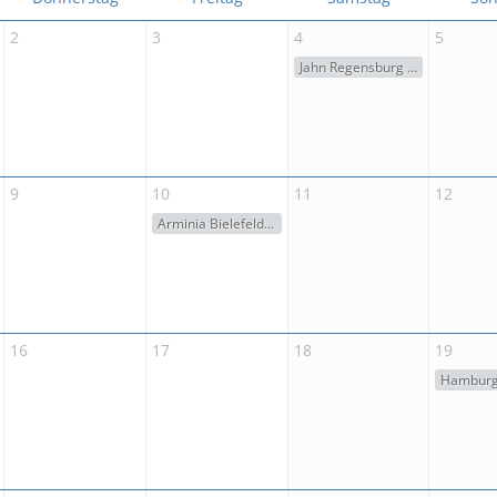
2
3
4
5
Jahn Regensburg - Arminia Bielefeld (1:3)
9
10
11
12
Arminia Bielefeld - Hansa Rostock (0:1)
16
17
18
19