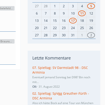
27
28
1
2
3
4
5
Arminia Bielefeld - 1. FC Heidenheim (0:1)
6
7
8
9
10
11
12
13
14
15
16
17
18
19
20
21
22
23
24
25
26
27
28
29
30
31
1
2
Eintracht Braunschweig - Arminia Bielefeld (3:3)
Letzte Kommentare
07. Spieltag: SV Darmstadt 98 - DSC
Arminia
Eventuell jemand Sonntag bei D98? Bin noch
mit…
Olli
31. August 2022
02. Spieltag: SpVgg Greuther-Fürth -
DSC Arminia
Also ich hätte Bock auf eine Tour von München