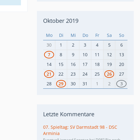
Oktober 2019
Mo
Di
Mi
Do
Fr
Sa
So
30
1
2
3
4
5
6
7
8
9
10
11
12
13
14
15
16
17
18
19
20
21
22
23
24
25
26
27
28
29
30
31
1
2
3
Letzte Kommentare
07. Spieltag: SV Darmstadt 98 - DSC
Arminia
Eventuell jemand Sonntag bei D98? Bin noch