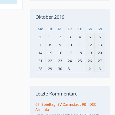
Oktober 2019
Mo
Di
Mi
Do
Fr
Sa
So
30
1
2
3
4
5
6
7
8
9
10
11
12
13
14
15
16
17
18
19
20
21
22
23
24
25
26
27
28
29
30
31
1
2
3
Letzte Kommentare
07. Spieltag: SV Darmstadt 98 - DSC
Arminia
Eventuell jemand Sonntag bei D98? Bin noch