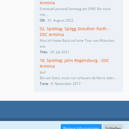
Arminia
Eventuell jemand Sonntag bei D98? Bin noch
mit…
Olli
31. August 2022
02. Spieltag: SpVgg Greuther-Fürth -
DSC Arminia
Also ich hätte Bock auf eine Tour von München
aus
Thilo
29. Juli 2021
18. Spieltag: Jahn Regensburg - DSC
Arminia
Jau!
Bin am Start, muss nur schauen ob Karre oder…
Torte
8. November 2017
Weitere Informationen
Schließen