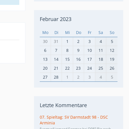
Februar 2023
Mo
Di
Mi
Do
Fr
Sa
So
30
31
1
2
3
4
5
6
7
8
9
10
11
12
13
14
15
16
17
18
19
20
21
22
23
24
25
26
27
28
1
2
3
4
5
Letzte Kommentare
07. Spieltag: SV Darmstadt 98 - DSC
Arminia
Eventuell jemand Sonntag bei D98? Bin noch