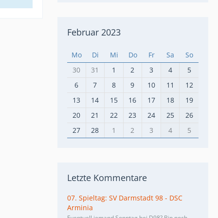
Februar 2023
Mo
Di
Mi
Do
Fr
Sa
So
30
31
1
2
3
4
5
6
7
8
9
10
11
12
13
14
15
16
17
18
19
20
21
22
23
24
25
26
27
28
1
2
3
4
5
Letzte Kommentare
07. Spieltag: SV Darmstadt 98 - DSC
Arminia
Eventuell jemand Sonntag bei D98? Bin noch