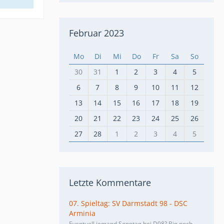
Februar 2023
Mo
Di
Mi
Do
Fr
Sa
So
30
31
1
2
3
4
5
6
7
8
9
10
11
12
13
14
15
16
17
18
19
20
21
22
23
24
25
26
27
28
1
2
3
4
5
Letzte Kommentare
07. Spieltag: SV Darmstadt 98 - DSC
Arminia
Eventuell jemand Sonntag bei D98? Bin noch