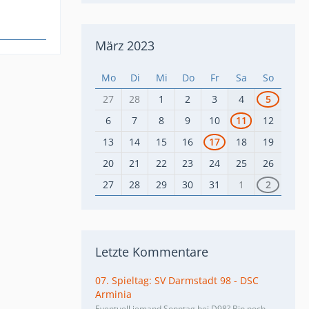
März 2023
Mo
Di
Mi
Do
Fr
Sa
So
27
28
1
2
3
4
5
6
7
8
9
10
11
12
13
14
15
16
17
18
19
20
21
22
23
24
25
26
27
28
29
30
31
1
2
Letzte Kommentare
07. Spieltag: SV Darmstadt 98 - DSC
Arminia
Eventuell jemand Sonntag bei D98? Bin noch