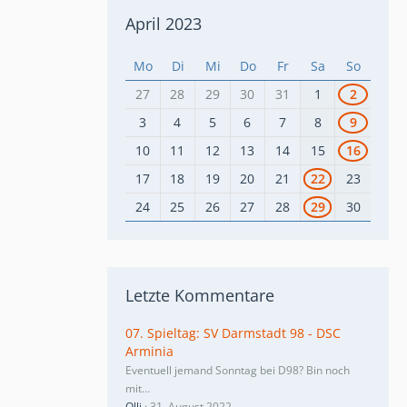
April 2023
Mo
Di
Mi
Do
Fr
Sa
So
27
28
29
30
31
1
2
3
4
5
6
7
8
9
10
11
12
13
14
15
16
17
18
19
20
21
22
23
24
25
26
27
28
29
30
Letzte Kommentare
07. Spieltag: SV Darmstadt 98 - DSC
Arminia
Eventuell jemand Sonntag bei D98? Bin noch
mit…
Olli
31. August 2022