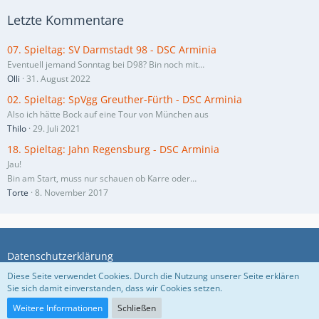
Letzte Kommentare
07. Spieltag: SV Darmstadt 98 - DSC Arminia
Eventuell jemand Sonntag bei D98? Bin noch mit…
Olli
31. August 2022
02. Spieltag: SpVgg Greuther-Fürth - DSC Arminia
Also ich hätte Bock auf eine Tour von München aus
Thilo
29. Juli 2021
18. Spieltag: Jahn Regensburg - DSC Arminia
Jau!
Bin am Start, muss nur schauen ob Karre oder…
Torte
8. November 2017
Datenschutzerklärung
Diese Seite verwendet Cookies. Durch die Nutzung unserer Seite erklären
Sie sich damit einverstanden, dass wir Cookies setzen.
Community-Software:
WoltLab Suite™ 5.5.26
Weitere Informationen
Schließen