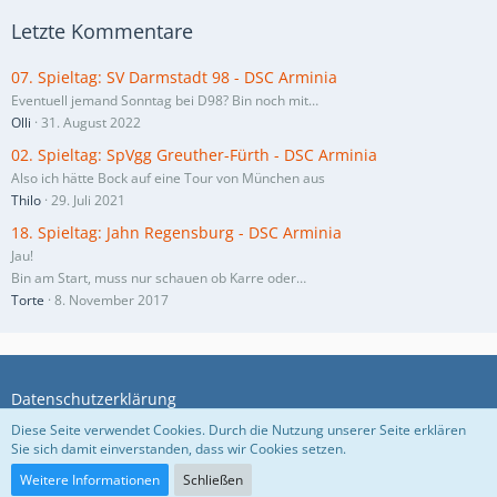
Letzte Kommentare
07. Spieltag: SV Darmstadt 98 - DSC Arminia
Eventuell jemand Sonntag bei D98? Bin noch mit…
Olli
31. August 2022
02. Spieltag: SpVgg Greuther-Fürth - DSC Arminia
Also ich hätte Bock auf eine Tour von München aus
Thilo
29. Juli 2021
18. Spieltag: Jahn Regensburg - DSC Arminia
Jau!
Bin am Start, muss nur schauen ob Karre oder…
Torte
8. November 2017
Datenschutzerklärung
Diese Seite verwendet Cookies. Durch die Nutzung unserer Seite erklären
Sie sich damit einverstanden, dass wir Cookies setzen.
Community-Software:
WoltLab Suite™ 5.5.26
Weitere Informationen
Schließen