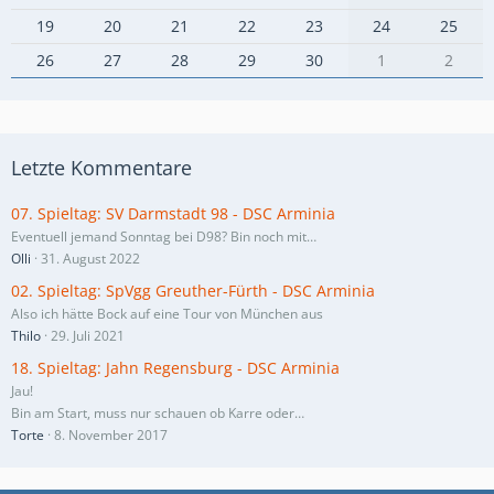
19
20
21
22
23
24
25
26
27
28
29
30
1
2
Letzte Kommentare
07. Spieltag: SV Darmstadt 98 - DSC Arminia
Eventuell jemand Sonntag bei D98? Bin noch mit…
Olli
31. August 2022
02. Spieltag: SpVgg Greuther-Fürth - DSC Arminia
Also ich hätte Bock auf eine Tour von München aus
Thilo
29. Juli 2021
18. Spieltag: Jahn Regensburg - DSC Arminia
Jau!
Bin am Start, muss nur schauen ob Karre oder…
Torte
8. November 2017