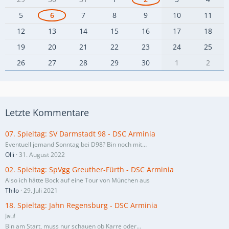
5
6
7
8
9
10
11
12
13
14
15
16
17
18
19
20
21
22
23
24
25
26
27
28
29
30
1
2
Letzte Kommentare
07. Spieltag: SV Darmstadt 98 - DSC Arminia
Eventuell jemand Sonntag bei D98? Bin noch mit…
Olli
31. August 2022
02. Spieltag: SpVgg Greuther-Fürth - DSC Arminia
Also ich hätte Bock auf eine Tour von München aus
Thilo
29. Juli 2021
18. Spieltag: Jahn Regensburg - DSC Arminia
Jau!
Bin am Start, muss nur schauen ob Karre oder…