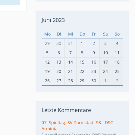
Juni 2023
Mo
Di
Mi
Do
Fr
Sa
So
29
30
31
1
2
3
4
5
6
7
8
9
10
11
12
13
14
15
16
17
18
19
20
21
22
23
24
25
26
27
28
29
30
1
2
Letzte Kommentare
07. Spieltag: SV Darmstadt 98 - DSC
Arminia
Eventuell jemand Sonntag bei D98? Bin noch