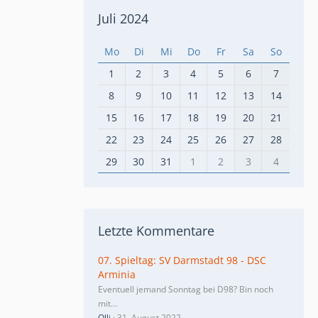
Juli 2024
Mo
Di
Mi
Do
Fr
Sa
So
1
2
3
4
5
6
7
8
9
10
11
12
13
14
15
16
17
18
19
20
21
22
23
24
25
26
27
28
29
30
31
1
2
3
4
Letzte Kommentare
07. Spieltag: SV Darmstadt 98 - DSC
Arminia
Eventuell jemand Sonntag bei D98? Bin noch
mit…
Olli
31. August 2022