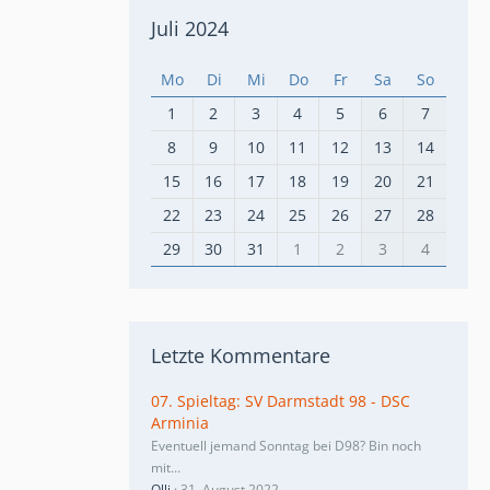
Juli 2024
Mo
Di
Mi
Do
Fr
Sa
So
1
2
3
4
5
6
7
8
9
10
11
12
13
14
15
16
17
18
19
20
21
22
23
24
25
26
27
28
29
30
31
1
2
3
4
Letzte Kommentare
07. Spieltag: SV Darmstadt 98 - DSC
Arminia
Eventuell jemand Sonntag bei D98? Bin noch
mit…
Olli
31. August 2022