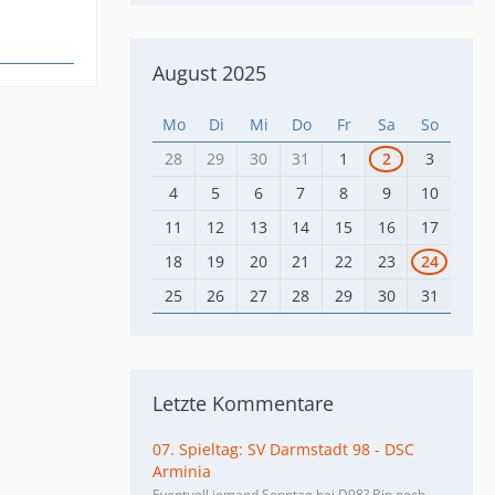
August 2025
Mo
Di
Mi
Do
Fr
Sa
So
28
29
30
31
1
2
3
4
5
6
7
8
9
10
11
12
13
14
15
16
17
18
19
20
21
22
23
24
25
26
27
28
29
30
31
Letzte Kommentare
07. Spieltag: SV Darmstadt 98 - DSC
Arminia
Eventuell jemand Sonntag bei D98? Bin noch