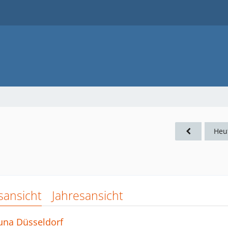
Heu
sansicht
Jahresansicht
tuna Düsseldorf