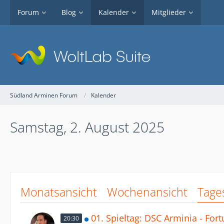
Forum
Blog
Kalender
Mitglieder
Südland Arminen Forum
Kalender
Samstag, 2. August 2025
Monatsansicht
Wochenansicht
Tage
01. Spieltag: DSC Arminia - For
20:30