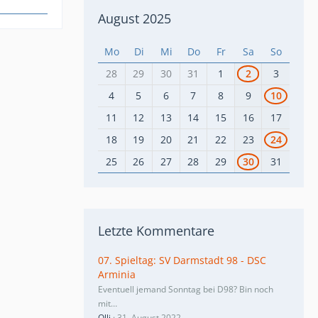
August 2025
Mo
Di
Mi
Do
Fr
Sa
So
28
29
30
31
1
2
3
4
5
6
7
8
9
10
11
12
13
14
15
16
17
18
19
20
21
22
23
24
25
26
27
28
29
30
31
Letzte Kommentare
07. Spieltag: SV Darmstadt 98 - DSC
Arminia
Eventuell jemand Sonntag bei D98? Bin noch
mit…
Olli
31. August 2022