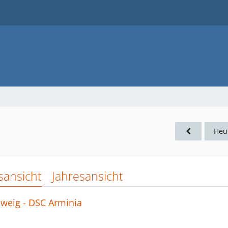
Heu
sansicht
Jahresansicht
hweig - DSC Arminia