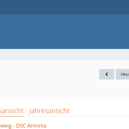
Heu
sansicht
Jahresansicht
hweig - DSC Arminia