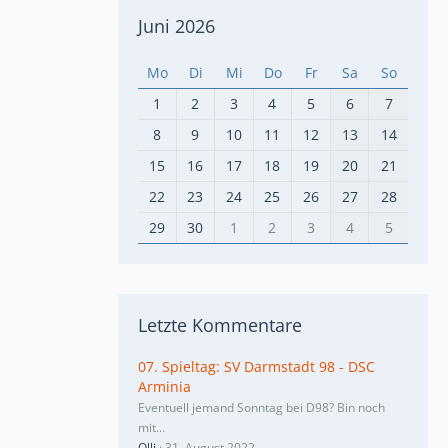
Juni 2026
Mo
Di
Mi
Do
Fr
Sa
So
1
2
3
4
5
6
7
8
9
10
11
12
13
14
15
16
17
18
19
20
21
22
23
24
25
26
27
28
29
30
1
2
3
4
5
Letzte Kommentare
07. Spieltag: SV Darmstadt 98 - DSC
Arminia
Eventuell jemand Sonntag bei D98? Bin noch
mit…
Olli
31. August 2022