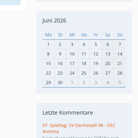
Juni 2026
Mo
Di
Mi
Do
Fr
Sa
So
1
2
3
4
5
6
7
8
9
10
11
12
13
14
15
16
17
18
19
20
21
22
23
24
25
26
27
28
29
30
1
2
3
4
5
Letzte Kommentare
07. Spieltag: SV Darmstadt 98 - DSC
Arminia
Eventuell jemand Sonntag bei D98? Bin noch