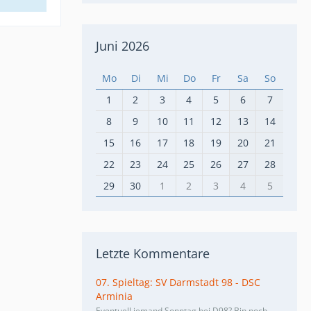
Juni 2026
Mo
Di
Mi
Do
Fr
Sa
So
1
2
3
4
5
6
7
8
9
10
11
12
13
14
15
16
17
18
19
20
21
22
23
24
25
26
27
28
29
30
1
2
3
4
5
Letzte Kommentare
07. Spieltag: SV Darmstadt 98 - DSC
Arminia
Eventuell jemand Sonntag bei D98? Bin noch