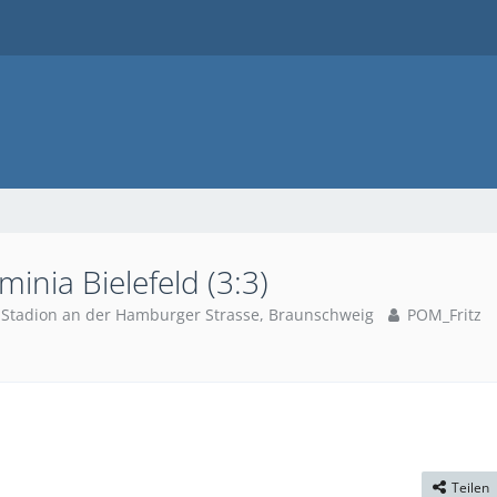
inia Bielefeld (3:3)
-Stadion an der Hamburger Strasse, Braunschweig
POM_Fritz
Teilen