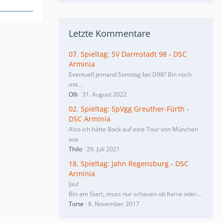
Letzte Kommentare
07. Spieltag: SV Darmstadt 98 - DSC
Arminia
Eventuell jemand Sonntag bei D98? Bin noch
mit…
Olli
31. August 2022
02. Spieltag: SpVgg Greuther-Fürth -
DSC Arminia
Also ich hätte Bock auf eine Tour von München
aus
Thilo
29. Juli 2021
18. Spieltag: Jahn Regensburg - DSC
Arminia
Jau!
Bin am Start, muss nur schauen ob Karre oder…
Torte
8. November 2017