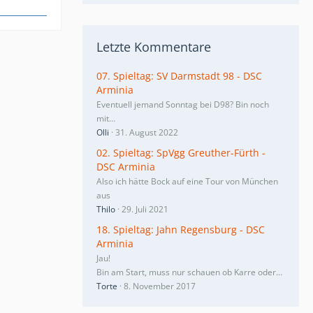
Letzte Kommentare
07. Spieltag: SV Darmstadt 98 - DSC
Arminia
Eventuell jemand Sonntag bei D98? Bin noch
mit…
Olli
31. August 2022
02. Spieltag: SpVgg Greuther-Fürth -
DSC Arminia
Also ich hätte Bock auf eine Tour von München
aus
Thilo
29. Juli 2021
18. Spieltag: Jahn Regensburg - DSC
Arminia
Jau!
Bin am Start, muss nur schauen ob Karre oder…
Torte
8. November 2017