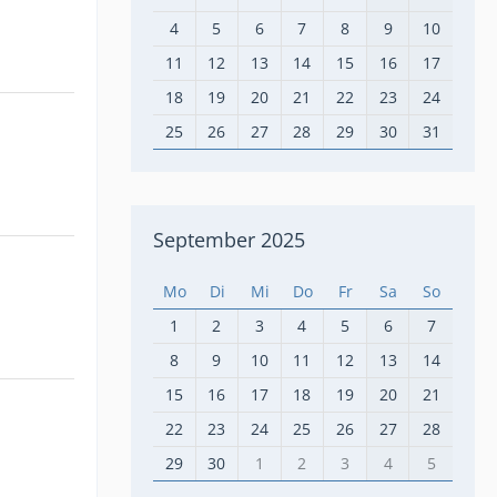
4
5
6
7
8
9
10
11
12
13
14
15
16
17
18
19
20
21
22
23
24
25
26
27
28
29
30
31
September 2025
Mo
Di
Mi
Do
Fr
Sa
So
1
2
3
4
5
6
7
8
9
10
11
12
13
14
15
16
17
18
19
20
21
22
23
24
25
26
27
28
29
30
1
2
3
4
5