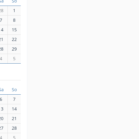
Sa
So
28
1
7
8
14
15
21
22
28
29
4
5
Sa
So
6
7
13
14
20
21
27
28
4
5