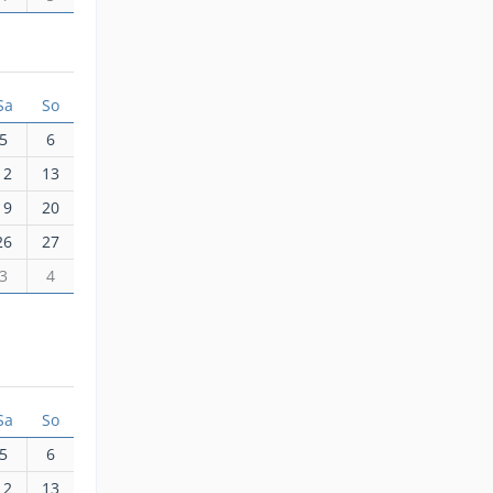
Sa
So
5
6
12
13
19
20
26
27
3
4
Sa
So
5
6
12
13