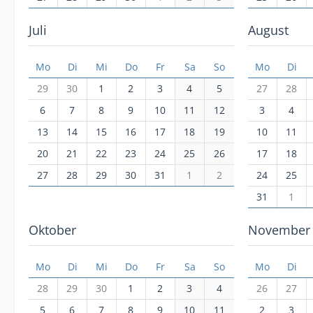
Juli
August
Mo
Di
Mi
Do
Fr
Sa
So
Mo
Di
29
30
1
2
3
4
5
27
28
6
7
8
9
10
11
12
3
4
13
14
15
16
17
18
19
10
11
20
21
22
23
24
25
26
17
18
27
28
29
30
31
1
2
24
25
31
1
Oktober
November
Mo
Di
Mi
Do
Fr
Sa
So
Mo
Di
28
29
30
1
2
3
4
26
27
5
6
7
8
9
10
11
2
3