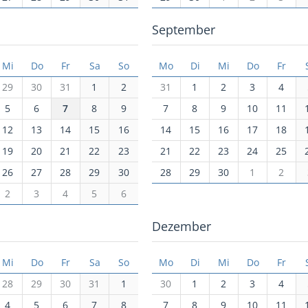
September
Mi
Do
Fr
Sa
So
Mo
Di
Mi
Do
Fr
29
30
31
1
2
31
1
2
3
4
5
6
7
8
9
7
8
9
10
11
12
13
14
15
16
14
15
16
17
18
19
20
21
22
23
21
22
23
24
25
26
27
28
29
30
28
29
30
1
2
2
3
4
5
6
Dezember
Mi
Do
Fr
Sa
So
Mo
Di
Mi
Do
Fr
28
29
30
31
1
30
1
2
3
4
4
5
6
7
8
7
8
9
10
11