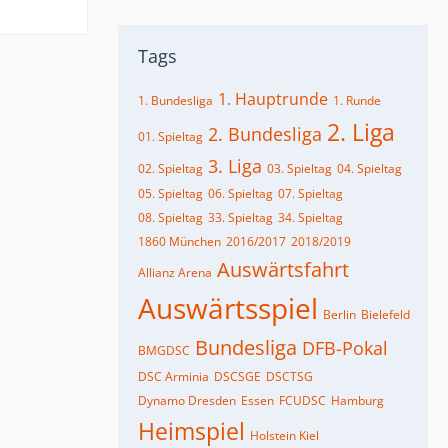
Tags
1. Hauptrunde
1. Bundesliga
1. Runde
2. Liga
2. Bundesliga
01. Spieltag
3. Liga
02. Spieltag
03. Spieltag
04. Spieltag
05. Spieltag
06. Spieltag
07. Spieltag
08. Spieltag
33. Spieltag
34. Spieltag
1860 München
2016/2017
2018/2019
Auswärtsfahrt
Allianz Arena
Auswärtsspiel
Berlin
Bielefeld
Bundesliga
DFB-Pokal
BMGDSC
DSC Arminia
DSCSGE
DSCTSG
Dynamo Dresden
Essen
FCUDSC
Hamburg
Heimspiel
Holstein Kiel